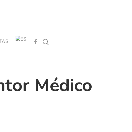
FACEBOOK
search
TAS
ntor Médico