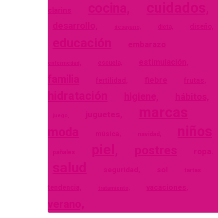
cuidados,
cocina,
clarins
desarrollo,
diseño,
dieta,
desayuno,
educación
embarazo
estimulación,
escuela,
enfermedad,
familia
fiebre
frutas,
fertilidad,
hidratación
higiene,
hábitos,
marcas
juguetes,
juego,
niños
moda
música,
navidad,
piel,
postres
ropa.
pañales
salud
seguridad,
sol
tartas
vacaciones,
tendencia,
tratamiento,
verano,