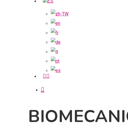
FACEBOOK
search
BIOMECAN