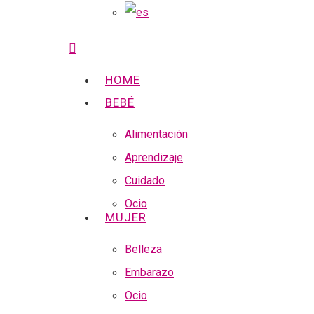
search
Menu
HOME
BEBÉ
Alimentación
Aprendizaje
Hit enter to search or ESC to close
Cuidado
Ocio
MUJER
Belleza
Embarazo
Ocio