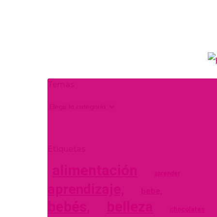
Temas
Temas
Etiquetas
alimentación
aprender
aprendizaje,
bebe,
bebés,
belleza
chocolates