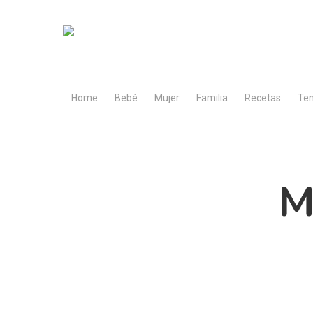
Skip
to
main
content
Home
Bebé
Mujer
Familia
Recetas
Ten
M
Hit enter to search or ESC to close