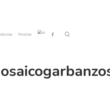
search
facebook
dencias
Revistas
osaicogarbanzo