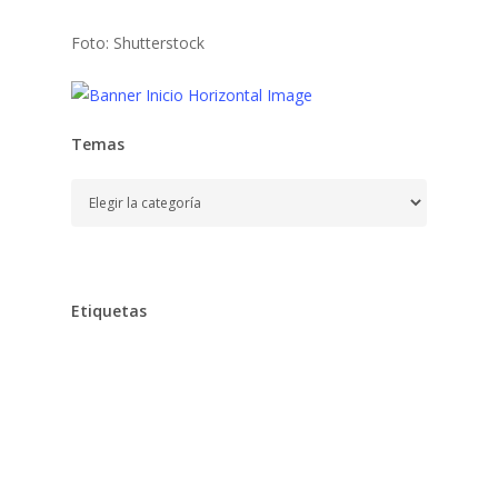
Foto: Shutterstock
Temas
Temas
Etiquetas
Alimentación
Aprender
Aprendizaje,
Bebe,
Bebés,
Belleza
Chocolates
Clarins