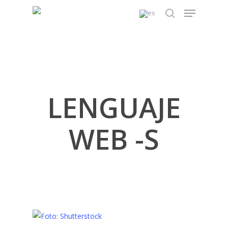
Skip
Menu
to
search
main
content
LENGUAJE
WEB -S