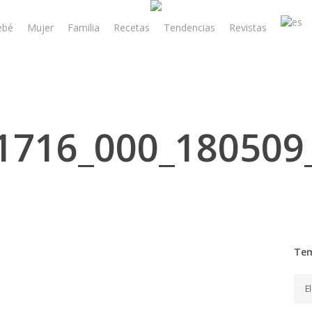
ebé
Mujer
Familia
Recetas
Tendencias
Revistas
1716_000_180509
Te
Tem