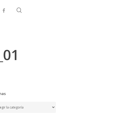
search
facebook
_01
mas
as