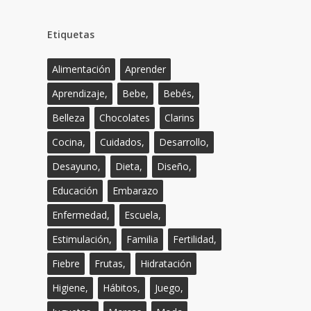
Etiquetas
Alimentación
Aprender
Aprendizaje,
Bebe,
Bebés,
Belleza
Chocolates
Clarins
Cocina,
Cuidados,
Desarrollo,
Desayuno,
Dieta,
Diseño,
Educación
Embarazo
Enfermedad,
Escuela,
Estimulación,
Familia
Fertilidad,
Fiebre
Frutas,
Hidratación
Higiene,
Hábitos,
Juego,