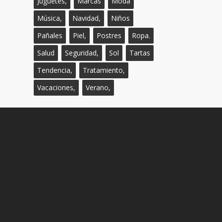
Juguetes,
Marcas
Moda
Música,
Navidad,
Niños
Pañales
Piel,
Postres
Ropa.
Salud
Seguridad,
Sol
Tartas
Tendencia,
Tratamiento,
Vacaciones,
Verano,