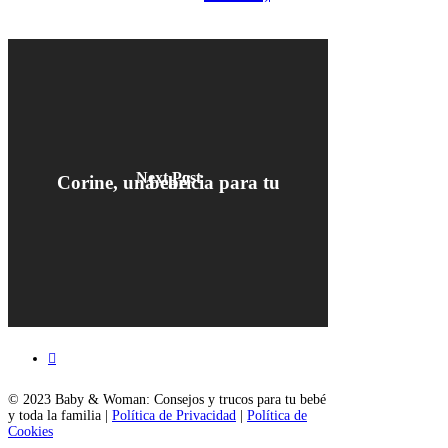
Next Post
Corine, una caricia para tu bebé
facebook
© 2023 Baby & Woman: Consejos y trucos para tu bebé
y toda la familia |
Política de Privacidad
|
Política de
Cookies