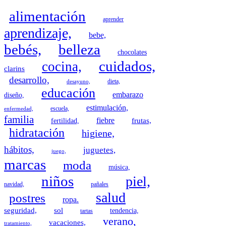
alimentación
aprender
aprendizaje,
bebe,
bebés,
belleza
chocolates
cuidados,
cocina,
clarins
desarrollo,
dieta,
desayuno,
educación
embarazo
diseño,
estimulación,
escuela,
enfermedad,
familia
fiebre
frutas,
fertilidad,
hidratación
higiene,
hábitos,
juguetes,
juego,
marcas
moda
música,
niños
piel,
navidad,
pañales
salud
postres
ropa.
seguridad,
sol
tendencia,
tartas
verano,
vacaciones,
tratamiento,