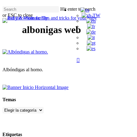
Skip
Hit enter to search
to
or ESC to close
main
Close
content
Search
albonigas web
search
Menu
Albóndigas al horno.
Temas
Temas
Etiquetas