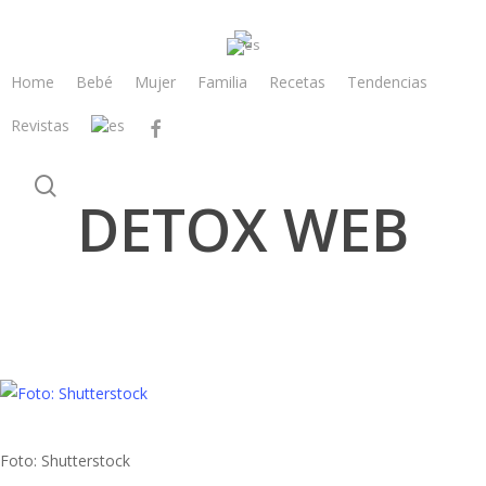
Skip
to
main
Home
Bebé
Mujer
Familia
Recetas
Tendencias
content
Revistas
facebook
search
DETOX WEB
Foto: Shutterstock