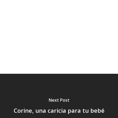
Fiebre
Frutas,
Hidratación
Higiene,
Hábitos,
Juego,
Juguetes,
Marcas
Moda
Música,
Navidad,
Niños
Pañales
Piel,
Postres
Ropa.
Salud
Seguridad,
Sol
Tartas
Tendencia,
Tratamiento,
Vacaciones,
Verano,
Next Post
Corine, una caricia para tu bebé