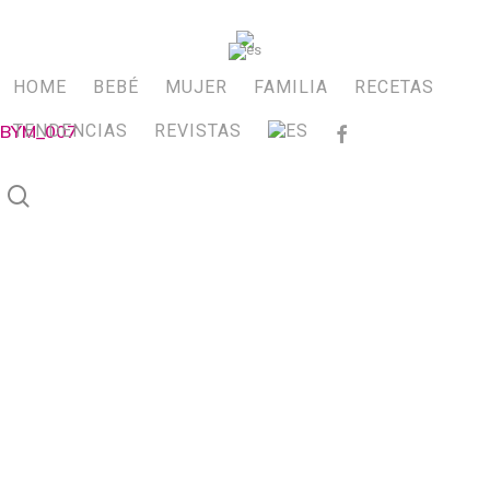
Skip
to
main
HOME
BEBÉ
MUJER
FAMILIA
RECETAS
content
BYM_007
TENDENCIAS
REVISTAS
FACEBOOK
search