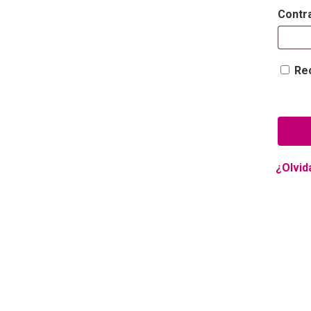
Contr
Re
¿Olvid