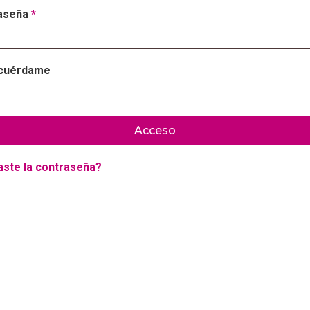
aseña
*
cuérdame
Acceso
aste la contraseña?