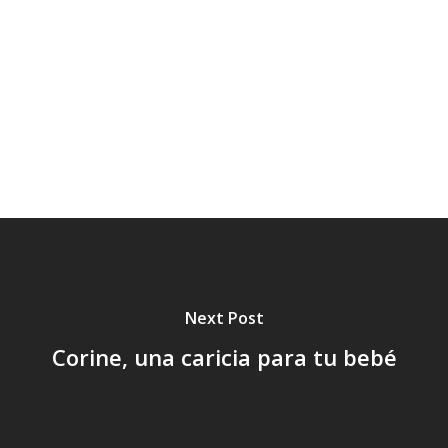
Juego,
Juguetes,
Marcas
Moda
Música,
Navidad,
Niños
Pañales
Piel,
Postres
Ropa.
Salud
Seguridad,
Sol
Tartas
Tendencia,
Tratamiento,
Vacaciones,
Verano,
Next Post
Corine, una caricia para tu bebé