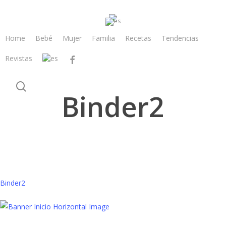
Skip
to
main
Home
Bebé
Mujer
Familia
Recetas
Tendencias
content
Revistas
facebook
search
Binder2
Binder2